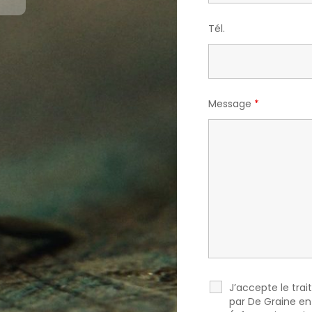
Tél.
Message
*
J’accepte le tr
par De Graine en