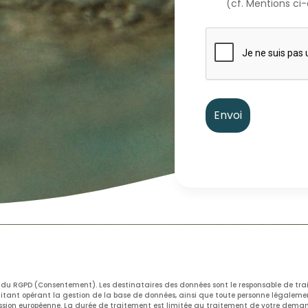
(cf. Mentions ci
1.a du RGPD (Consentement). Les destinataires des données sont le responsable de tra
aitant opérant la gestion de la base de données, ainsi que toute personne légalemen
ssion européenne. La durée de traitement est limitée au traitement de votre dema